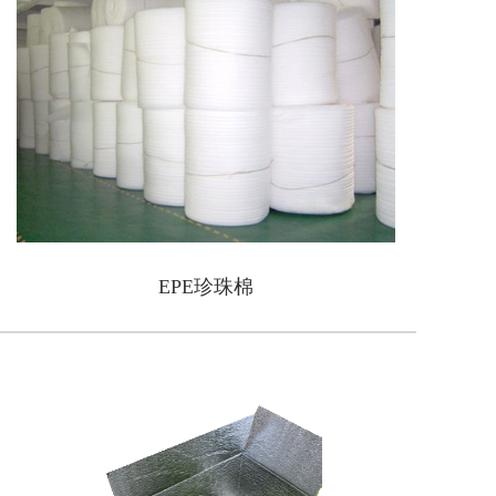
EPE珍珠棉