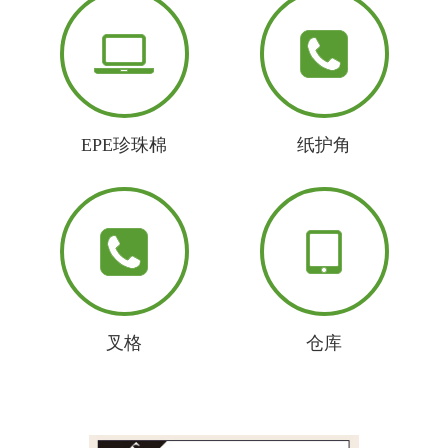
EPE珍珠棉
纸护角
叉格
仓库