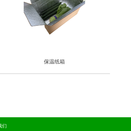
保温纸箱
我们