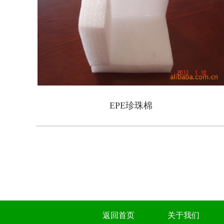
EPE珍珠棉
返回首页
关于我们