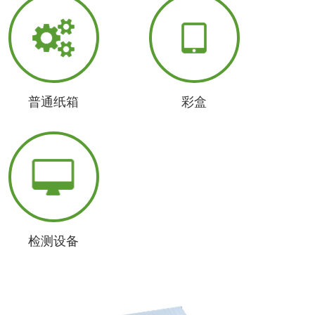
普通纸箱
彩盒
检测设备