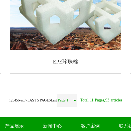
EPE珍珠棉
Total 11 Pages,93 articles
1
2
3
4
5
Next >
LAST 5 PAGES
Last
产品展示
新闻中心
客户案例
联系